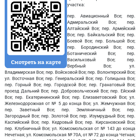
участка:
пер. Авиационный Все; пер.
Адмиральский Все; пер.
Алтайский Все; пер. Армейский
Все; пер. Байкальский Все; пер.
Боевой Все; пер. Большой Все;
пер. Бородинский Все; пер.
Ботанический Все; пер.
Васильковый Все; пер.
Вербный Все; ул.
Владимирская Все; пер. Войсковой Все; пер. Волонтерский Все;
ул. Восточная Все; пер. Генеральский Все; пер. Голицына Все;
пер. Горный Все; пер. Городской Все; пер. Гранатовый Все;
проезд Дальний Все; пер. Добровольческий Все; пер. Ейский
Все; пер. Екатерининский Все; пер. Елизаветовский Все; ул.
Железнодорожная от № 5 до конца Все; ул. Жемчужная Все;
пер. Заветный Все; пер. Земляничный Все; пер.
Загородный Все; пер. Золотой Все; пер. Изумрудный Все; пер.
Каспийский Все; пер. Кедровый Все; пер. Кирсановский Все;
пер. Клубничный Все; ул. Комсомольская от № 143 до конца
Нечетная; ул. Комсомольская № 70А, от № 72 до конца Четная;