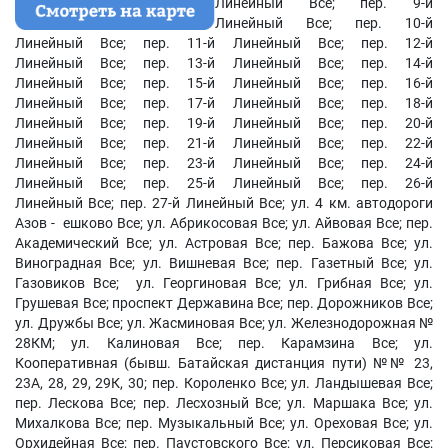
Линейный Все; пер. 9-й
Линейный Все; пер. 10-й
Линейный Все; пер. 11-й Линейный Все; пер. 12-й
Линейный Все; пер. 13-й Линейный Все; пер. 14-й
Линейный Все; пер. 15-й Линейный Все; пер. 16-й
Линейный Все; пер. 17-й Линейный Все; пер. 18-й
Линейный Все; пер. 19-й Линейный Все; пер. 20-й
Линейный Все; пер. 21-й Линейный Все; пер. 22-й
Линейный Все; пер. 23-й Линейный Все; пер. 24-й
Линейный Все; пер. 25-й Линейный Все; пер. 26-й
Линейный Все; пер. 27-й Линейный Все; ул. 4 км. автодороги
Азов - ешково Все; ул. Абрикосовая Все; ул. Айвовая Все; пер.
Академический Все; ул. Астровая Все; пер. Бажова Все; ул.
Виноградная Все; ул. Вишневая Все; пер. Газетный Все; ул.
Газовиков Все; ул. Георгиновая Все; ул. Грибная Все; ул.
Грушевая Все; проспект Державина Все; пер. Дорожников Все;
ул. Дружбы Все; ул. Жасминовая Все; ул. Железнодорожная №
28КМ; ул. Калиновая Все; пер. Карамзина Все; ул.
Кооперативная (бывш. Батайская дистанция пути) №№ 23,
23А, 28, 29, 29К, 30; пер. Короленко Все; ул. Ландышевая Все;
пер. Лескова Все; пер. Лесхозный Все; ул. Маршака Все; ул.
Михалкова Все; пер. Музыкальный Все; ул. Ореховая Все; ул.
Орхидейная Все; пер. Паустовского Все; ул. Персиковая Все;