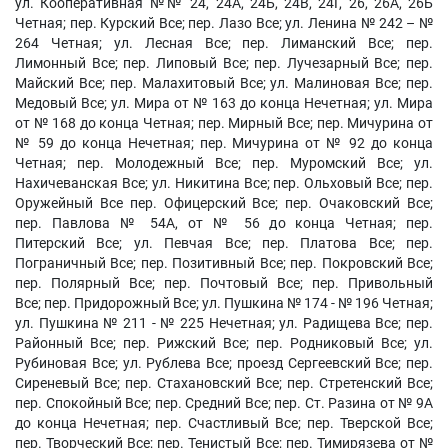
ул. Кооперативная №№ 24, 24А, 24Б, 24В, 24Г, 26, 26А, 26Б
Четная; пер. Курский Все; пер. Лазо Все; ул. Ленина № 242 – №
264 Четная; ул. Лесная Все; пер. Лиманский Все; пер.
Лимонный Все; пер. Липовый Все; пер. Лучезарный Все; пер.
Майский Все; пер. Малахитовый Все; ул. Малиновая Все; пер.
Медовый Все; ул. Мира от № 163 до конца Нечетная; ул. Мира
от № 168 до конца Четная; пер. Мирный Все; пер. Мичурина от
№ 59 до конца Нечетная; пер. Мичурина от № 92 до конца
Четная; пер. Молодежный Все; пер. Муромский Все; ул.
Нахичеванская Все; ул. Никитина Все; пер. Ольховый Все; пер.
Оружейный Все пер. Офицерский Все; пер. Очаковский Все;
пер. Павлова № 54А, от № 56 до конца Четная; пер.
Питерский Все; ул. Певчая Все; пер. Платова Все; пер.
Пограничный Все; пер. Позитивный Все; пер. Покровский Все;
пер. Полярный Все; пер. Почтовый Все; пер. Привольный
Все; пер. Придорожный Все; ул. Пушкина № 174 - № 196 Четная;
ул. Пушкина № 211 - № 225 Нечетная; ул. Радищева Все; пер.
Районный Все; пер. Рижский Все; пер. Родниковый Все; ул.
Рубиновая Все; ул. Рублева Все; проезд Сергеевский Все; пер.
Сиреневый Все; пер. Стахановский Все; пер. Стретенский Все;
пер. Спокойный Все; пер. Средний Все; пер. Ст. Разина от № 9А
до конца Нечетная; пер. Счастливый Все; пер. Тверской Все;
пер. Творческий Все; пер. Тенистый Все; пер. Тимирязева от №