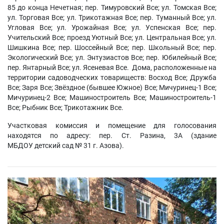
85 до конца Нечетная; пер. Тимуровский Все; ул. Томская Все;
ул. Торговая Все; ул. Трикотажная Все; пер. Туманный Все; ул.
Угловая Все; ул. Урожайная Все; ул. Успенская Все; пер.
Учительский Все; проезд Уютный Все; ул. Центральная Все; ул.
Шишкина Все; пер. Шоссейный Все; пер. Школьный Все; пер.
Экологический Все; ул. Энтузиастов Все; пер. Юбилейный Все;
пер. Янтарный Все; ул. Ясеневая Все. Дома, расположенные на
территории садоводческих товариществ: Восход Все; Дружба
Все; Заря Все; Звёздное (бывшее Южное) Все; Мичуринец-1 Все;
Мичуринец-2 Все; Машиностроитель Все; Машиностроитель-1
Все; Рыбник Все; Трикотажник Все.
Участковая комиссия и помещение для голосования
находятся по адресу: пер. Ст. Разина, 3А (здание
МБДОУ детский сад № 31 г. Азова).