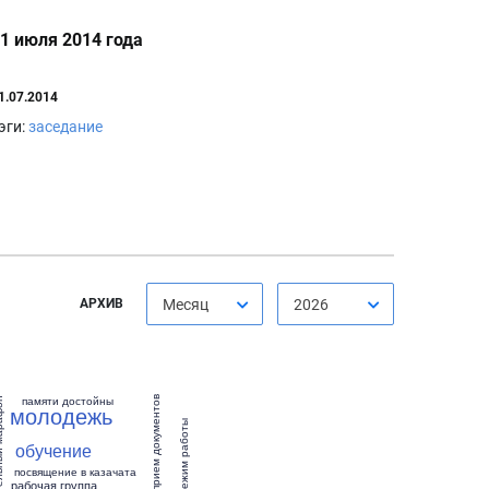
1 июля 2014 года
1.07.2014
эги:
заседание
АРХИВ
Месяц
2026
памяти достойны
прием документов
 марафон
молодежь
режим работы
обучение
посвящение в казачата
рабочая группа