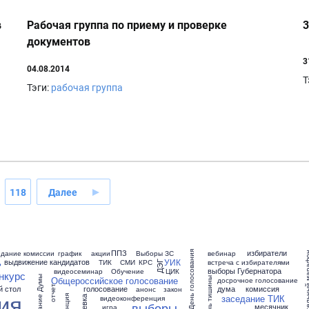
в
Рабочая группа по приему и проверке
3
документов
3
04.08.2014
Т
Тэги:
рабочая группа
118
Далее
ППЗ
избиратели
едание комиссии
график
акции
Выборы ЗС
вебинар
День голосования
избирательный
ь
УИК
выдвижение кандидатов
ТИК
СМИ
КРС
встреча с избирателями
ДЭГ
выборы Губернатора
видеосеминар
Обучение
ЦИК
нкурс
Общероссийское голосование
заседание Думы
день тишины
досрочное голосование
й стол
голосование
дума
комиссия
отчет
анонс
закон
ия
заседание ТИК
видеоконференция
выборы
месячник
игра