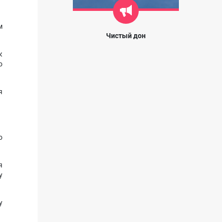
м
Чистый дон
к
о
я
о
я
у
у