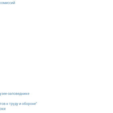
 комиссий
узее-заповеднике
ов к труду и обороне"
рки