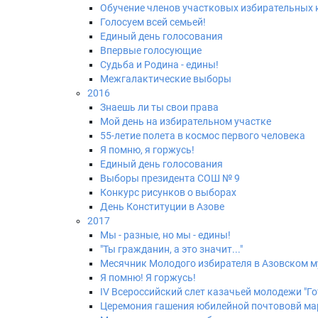
Обучение членов участковых избирательных
Голосуем всей семьей!
Единый день голосования
Впервые голосующие
Судьба и Родина - едины!
Межгалактические выборы
2016
Знаешь ли ты свои права
Мой день на избирательном участке
55-летие полета в космос первого человека
Я помню, я горжусь!
Единый день голосования
Выборы президента СОШ № 9
Конкурс рисунков о выборах
День Конституции в Азове
2017
Мы - разные, но мы - едины!
"Ты гражданин, а это значит..."
Месячник Молодого избирателя в Азовском м
Я помню! Я горжусь!
IV Всероссийский слет казачьей молодежи "Гот
Церемония гашения юбилейной почтововй ма