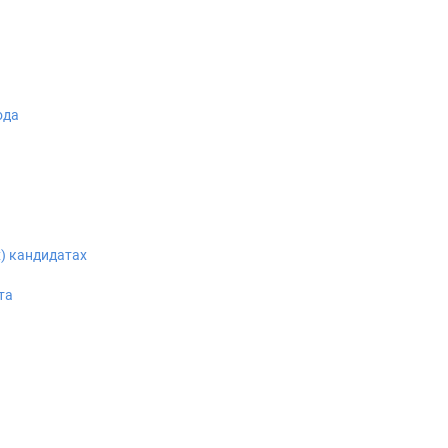
ода
) кандидатах
та