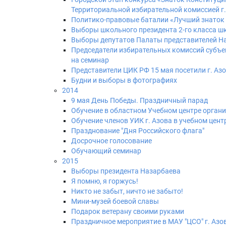
Территориальной избирательной комиссией г.
Политико-правовые баталии «Лучший знаток 
Выборы школьного президента 2-го класса шк
Выборы депутатов Палаты представителей На
Председатели избирательных комиссий субъе
на семинар
Представители ЦИК РФ 15 мая посетили г. Аз
Будни и выборы в фотографиях
2014
9 мая День Победы. Праздничный парад
Обучение в областном Учебном центре орган
Обучение членов УИК г. Азова в учебном цент
Празднование "Дня Российского флага"
Досрочное голосование
Обучающий семинар
2015
Выборы президента Назарбаева
Я помню, я горжусь!
Никто не забыт, ничто не забыто!
Мини-музей боевой славы
Подарок ветерану своими руками
Праздничное мероприятие в МАУ "ЦСО" г. Азо