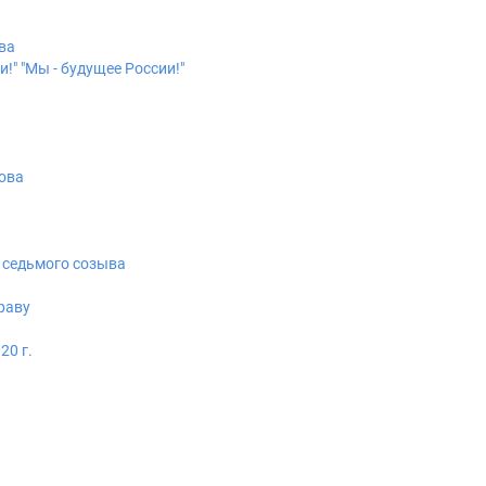
ва
!" "Мы - будущее России!"
зова
 седьмого созыва
раву
0 г.