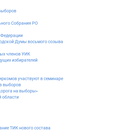
 выборов
ьного Собрания РО
й Федерации
ородской Думы восьмого созыва
ных членов УИК
дущих избирателей
биркомов участвуют в семинаре
ов выборов
«Дорога на выборы»
й области
дание ТИК нового состава