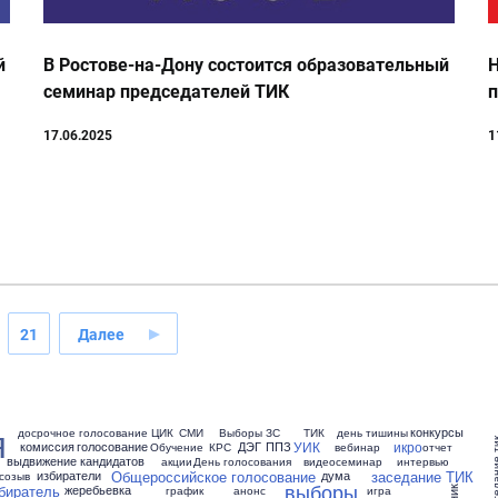
й
В Ростове-на-Дону состоится образовательный
Н
семинар председателей ТИК
17.06.2025
1
21
Далее
я
конкурсы
досрочное голосование
ЦИК
СМИ
Выборы ЗС
ТИК
день тишины
заседани
УИК
икро
комиссия
голосование
ДЭГ
ППЗ
Обучение
КРС
вебинар
отчет
выдвижение кандидатов
акции
День голосования
видеосеминар
интервью
Общероссийское голосование
заседание ТИК
избиратели
дума
созыв
выборы
биратель
жеребьевка
график
анонс
игра