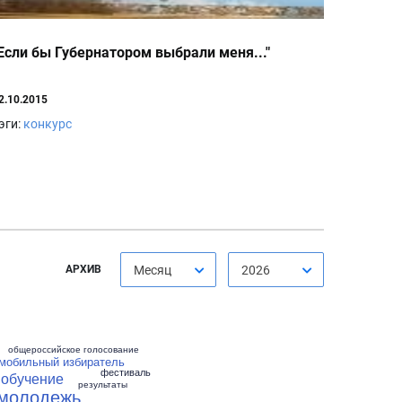
Если бы Губернатором выбрали меня..."
2.10.2015
эги:
конкурс
АРХИВ
Месяц
2026
общероссийское голосование
мобильный избиратель
фестиваль
обучение
результаты
молодежь