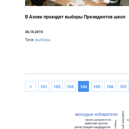
В Азове проходят выборы Президентов школ
26.10.2015
Тэги:
выборы
101
102
103
104
105
106
107
избирательный марафон
молодые избиратели
прием документов
з
рабочая группа
регистрация кандидатов