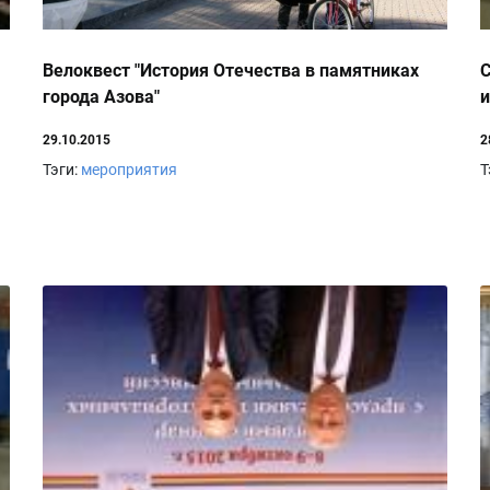
Велоквест "История Отечества в памятниках
С
города Азова"
и
29.10.2015
2
Тэги:
мероприятия
Т