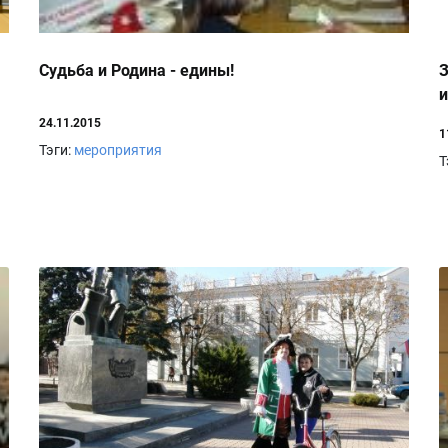
Судьба и Родина - едины!
З
и
24.11.2015
1
Тэги:
мероприятия
Т