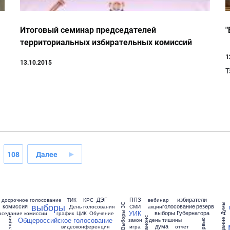
Итоговый семинар председателей
"
территориальных избирательных комиссий
Ростовской области
1
13.10.2015
Т
108
Далее
ДЭГ
ППЗ
избиратели
досрочное голосование
ТИК
КРС
вебинар
выборы
Выборы ЗС
заседание Думы
комиссия
голосование
резерв
День голосования
СМИ
акции
УИК
выборы Губернатора
аседание комиссии
график
ЦИК
Обучение
Общероссийское голосование
анонс
закон
день тишины
интервью
дума
видеоконференция
игра
отчет