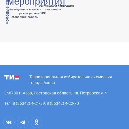
молодые избиратели
мероприятия
регистрация кандидатов
фестиваль
посвящение в казачата
режим работы УИК
свободные выборы
Территориальная избирательная комиссия
города Азова
346780 г. Азов, Ростовская область пл. Петровская, 4
Тел. 8 (86342) 4-21-39, 8 (86342) 4-22-70