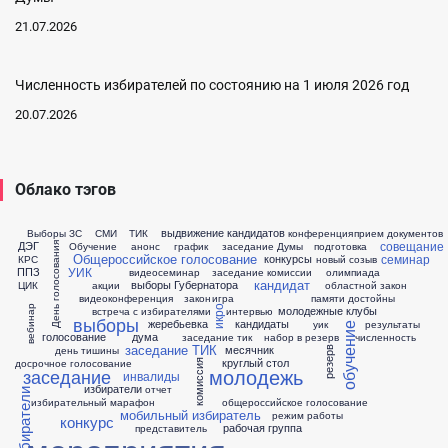
21.07.2026
Численность избирателей по состоянию на 1 июля 2026 год
20.07.2026
Облако тэгов
выдвижение кандидатов
Выборы ЗС
СМИ
ТИК
конференция
прием документов
совещание
ДЭГ
Обучение
анонс
график
заседание Думы
подготовка
День голосования
Общероссийское голосование
семинар
конкурсы
КРС
новый созыв
УИК
ППЗ
видеосеминар
заседание комиссии
олимпиада
кандидат
выборы Губернатора
ЦИК
акции
областной закон
видеоконференция
закон
игра
памяти достойны
вебинар
молодежные клубы
икро
встреча с избирателями
интервью
выборы
жеребьевка
кандидаты
уик
результаты
обучение
голосование
дума
заседание тик
набор в резерв
численность
заседание ТИК
месячник
день тишины
резерв
круглый стол
досрочное голосование
комиссия
молодежь
заседание
инвалиды
избиратели
отчет
избирательный марафон
общероссийское голосование
мобильный избиратель
режим работы
конкурс
рабочая группа
представитель