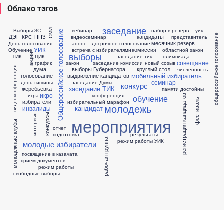
Облако тэгов
заседание
Выборы ЗС
вебинар
набор в резерв
уик
СМИ
Общероссийское голосование
общероссийское голосование
ДЭГ
ППЗ
кандидаты
КРС
видеосеминар
представитель
месячник
резерв
День голосования
анонс
досрочное голосование
УИК
комиссия
Обучение
встреча с избирателями
областной закон
выборы
акции
ТИК
ЦИК
заседание тик
олимпиада
совещание
график
закон
заседание комиссии
новый созыв
видеоконференция
дума
выборы Губернатора
круглый стол
численность
мобильный избиратель
голосование
выдвижение кандидатов
семинар
день тишины
заседание Думы
конкурс
заседание ТИК
жеребьевка
памяти достойны
икро
игра
конференция
обучение
регистрация кандидатов
фестиваль
избиратели
избирательный марафон
молодежь
кандидат
инвалиды
конкурсы
интервью
мероприятия
молодежные клубы
отчет
подготовка
результаты
рабочая группа
режим работы УИК
молодые избиратели
посвящение в казачата
прием документов
режим работы
свободные выборы