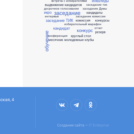
инвалиды
встреча с избирателями
выдвижение кандидатов
заседание тик
досрочное голосование
заседание Думы
заседание
икро
кандидаты
интервью
заседание комиссии
заседание ТИК
комиссия
конкурсы
избирательный марафон
кандидат
отчет
конкурс
резерв
обучение
круглый стол
конференция
месячник
молодежные клубы
ская, 4
Создание сайта —
IT Enterprise