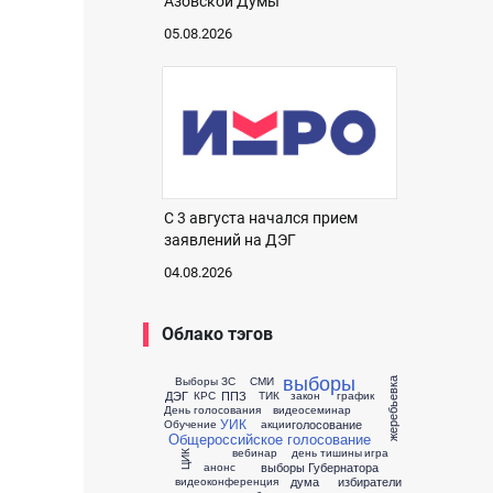
Азовской Думы
05.08.2026
С 3 августа начался прием
заявлений на ДЭГ
04.08.2026
Облако тэгов
выборы
Выборы ЗС
СМИ
жеребьевка
ДЭГ
ППЗ
КРС
ТИК
закон
график
День голосования
видеосеминар
УИК
голосование
Обучение
акции
Общероссийское голосование
вебинар
день тишины
игра
ЦИК
выборы Губернатора
анонс
дума
избиратели
видеоконференция