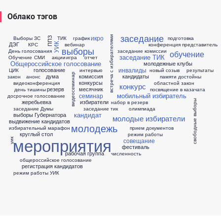
Облако тэгов
заседание
икро
встреча с избирателями
Выборы ЗС
ТИК
график
подготовка
ППЗ
ДЭГ
КРС
вебинар
конференция
представитель
УИК
выборы
День голосования
заседание комиссии
обучение
заседание ТИК
Обучение
СМИ
акции
игра
отчет
Общероссийское голосование
молодежные клубы
инвалиды
голосование
ЦИК
интервью
новый созыв
результаты
видеосеминар
дума
комиссия
кандидаты
закон
анонс
памяти достойны
конкурсы
видеоконференция
областной закон
конкурс
резерв
месячник
день тишины
посвящение в казачата
мобильный избиратель
семинар
досрочное голосование
свободные выборы
жеребьевка
избиратели
набор в резерв
заседание Думы
заседание тик
олимпиада
кандидат
выборы Губернатора
молодые избиратели
выдвижение кандидатов
молодежь
избирательный марафон
прием документов
круглый стол
режим работы
мероприятия
совещание
уик
фестиваль
рабочая группа
численность
общероссийское голосование
регистрация кандидатов
режим работы УИК