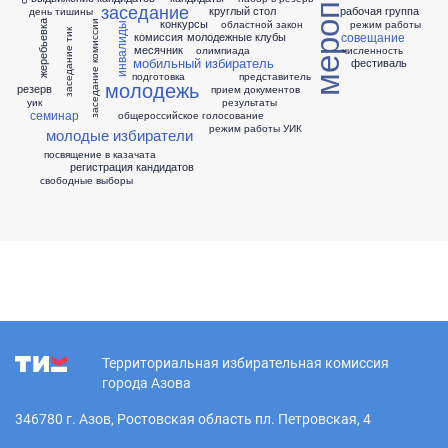
заседание
круглый стол
рабочая группа
день тишины
конкурсы
областной закон
режим работы
заседание комиссии
жеребьевка
инвалиды
заседание тик
совещание
комиссия
молодежные клубы
месячник
олимпиада
численность
мобильный избиратель
фестиваль
подготовка
представитель
молодежь
резерв
прием документов
уик
результаты
семинар
общероссийское голосование
режим работы УИК
молодые избиратели
посвящение в казачата
регистрация кандидатов
свободные выборы
Территориальная избирательная комиссия
города Азова
346780 г. Азов, Ростовская область пл. Петровская, 4