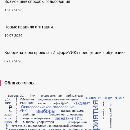
Возможные способы голосования
15.07.2026
Новые правила агитации
10.07.2026
Координаторы проекта «ИнформУИК» приступили к обучению
07.07.2026
Облако тэгов
избиратели
Выборы ЗС
ТИК
видеосеминар
обучение
конкурс
ДЭГ
голосование
Обучение
акции
интервью
День голосования
мероприятия
кандидат
дума
КРС
СМИ
ЦИК
анонс
график
новый созыв
памяти достойны
Общероссийское голосование
ППЗ
выборы
УИК
заседание Думы
закон
вебинар
досрочное голосование
заседание ТИК
игра
видеоконференция
икро
выборы Губернатора
конференция
отчет
встреча с избирателями
избирательный марафон
выдвижение кандидатов
кандидаты
набор в резерв