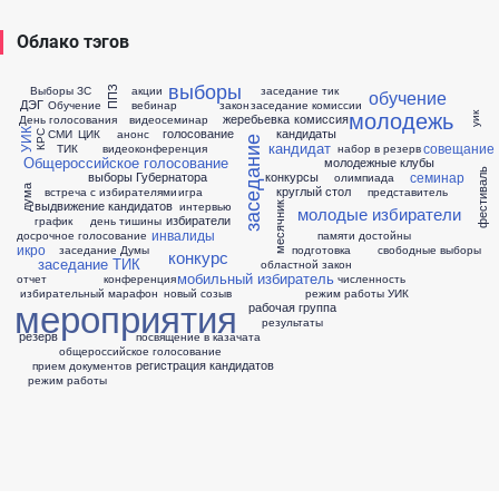
Облако тэгов
выборы
Выборы ЗС
акции
заседание тик
ППЗ
обучение
ДЭГ
Обучение
вебинар
закон
заседание комиссии
молодежь
уик
жеребьевка
комиссия
День голосования
видеосеминар
голосование
кандидаты
СМИ
ЦИК
анонс
УИК
КРС
заседание
кандидат
совещание
ТИК
видеоконференция
набор в резерв
Общероссийское голосование
молодежные клубы
фестиваль
семинар
выборы Губернатора
конкурсы
олимпиада
круглый стол
дума
встреча с избирателями
игра
представитель
выдвижение кандидатов
интервью
месячник
молодые избиратели
избиратели
график
день тишины
инвалиды
досрочное голосование
памяти достойны
икро
заседание Думы
подготовка
свободные выборы
конкурс
заседание ТИК
областной закон
мобильный избиратель
отчет
конференция
численность
избирательный марафон
новый созыв
режим работы УИК
мероприятия
рабочая группа
результаты
резерв
посвящение в казачата
общероссийское голосование
регистрация кандидатов
прием документов
режим работы