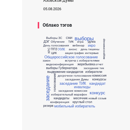
Азовской Думы
05.08.2026
Облако тэгов
выборы
Выборы ЗС
СМИ
видеосеминар
ДЭГ
дума
Обучение
ТИК
игра
икро
День голосования
вебинар
УИК
ППЗ
анонс
день тишины
КРС
ЦИК
акции
график
интервью
Общероссийское голосование
закон
встреча с избирателями
жеребьевка
видеоконференция
отчет
выборы Губернатора
заседание тик
выдвижение кандидатов
избиратели
комиссия
голосование
досрочное голосование
заседание
конкурсы
заседание Думы
заседание ТИК
кандидат
инвалиды
заседание комиссии
конкурс
избирательный марафон
кандидаты
месячник
новый созыв
круглый стол
конференция
мобильный избиратель
резерв