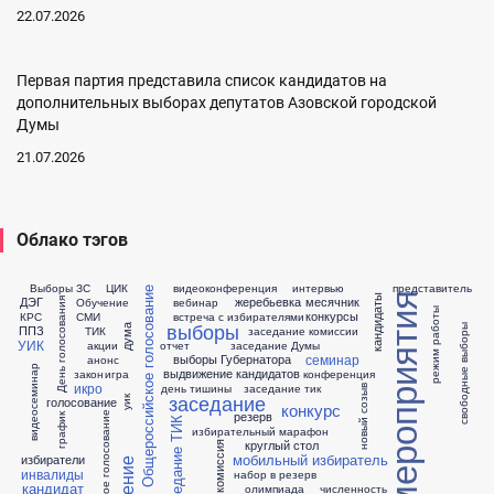
22.07.2026
Первая партия представила список кандидатов на
дополнительных выборах депутатов Азовской городской
Думы
21.07.2026
Облако тэгов
Выборы ЗС
ЦИК
видеоконференция
интервью
представитель
Общероссийское голосование
мероприятия
кандидаты
ДЭГ
жеребьевка
месячник
Обучение
вебинар
День голосования
режим работы
конкурсы
КРС
СМИ
встреча с избирателями
выборы
свободные выборы
ППЗ
дума
ТИК
заседание комиссии
УИК
акции
отчет
заседание Думы
семинар
выборы Губернатора
анонс
видеосеминар
выдвижение кандидатов
закон
игра
конференция
икро
день тишины
заседание тик
новый созыв
заседание
уик
голосование
конкурс
резерв
досрочное голосование
график
заседание ТИК
избирательный марафон
круглый стол
комиссия
мобильный избиратель
избиратели
обучение
инвалиды
набор в резерв
кандидат
олимпиада
численность