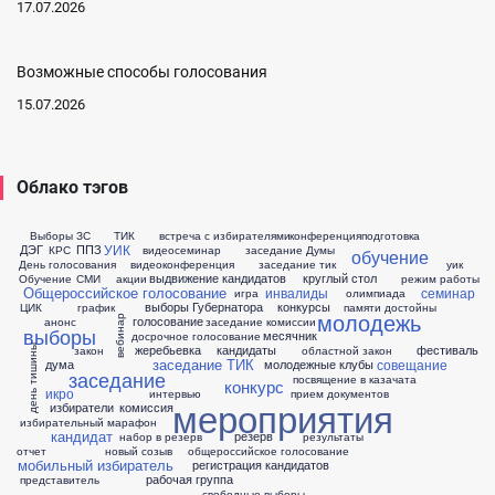
17.07.2026
Возможные способы голосования
15.07.2026
Облако тэгов
Выборы ЗС
ТИК
встреча с избирателями
конференция
подготовка
УИК
ДЭГ
ППЗ
КРС
видеосеминар
заседание Думы
обучение
День голосования
видеоконференция
заседание тик
уик
выдвижение кандидатов
круглый стол
Обучение
СМИ
акции
режим работы
Общероссийское голосование
инвалиды
семинар
игра
олимпиада
выборы Губернатора
конкурсы
ЦИК
график
памяти достойны
молодежь
вебинар
голосование
анонс
заседание комиссии
выборы
месячник
досрочное голосование
жеребьевка
кандидаты
фестиваль
день тишины
закон
областной закон
заседание ТИК
совещание
дума
молодежные клубы
заседание
посвящение в казачата
конкурс
икро
интервью
прием документов
мероприятия
избиратели
комиссия
избирательный марафон
кандидат
резерв
набор в резерв
результаты
отчет
новый созыв
общероссийское голосование
мобильный избиратель
регистрация кандидатов
рабочая группа
представитель
свободные выборы