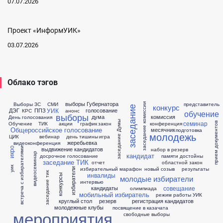
07.07.2026
Проект «ИнформУИК»
03.07.2026
Облако тэгов
выборы Губернатора
Выборы ЗС
СМИ
представитель
заседание комиссии
конкурс
заседание
УИК
ДЭГ
ППЗ
голосование
КРС
анонс
обучение
выборы
дума
комиссия
День голосования
заседание Думы
семинар
Обучение
ТИК
акции
график
закон
конференция
прием документов
Общероссийское голосование
месячник
подготовка
молодежь
ЦИК
вебинар
день тишины
игра
жеребьевка
видеоконференция
встреча с избирателями
выдвижение кандидатов
икро
набор в резерв
видеосеминар
кандидат
досрочное голосование
памяти достойны
заседание ТИК
отчет
областной закон
уик
избирательный марафон
новый созыв
результаты
избиратели
заседание тик
инвалиды
конкурсы
молодые избиратели
интервью
совещание
кандидаты
олимпиада
мобильный избиратель
режим работы УИК
круглый стол
резерв
регистрация кандидатов
молодежные клубы
посвящение в казачата
мероприятия
свободные выборы