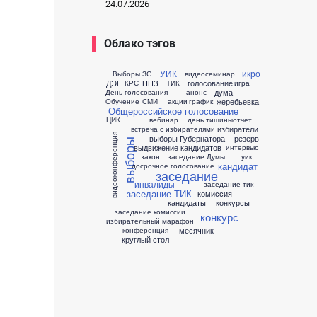
24.07.2026
Облако тэгов
УИК
икро
Выборы ЗС
видеосеминар
ДЭГ
ППЗ
голосование
КРС
ТИК
игра
дума
День голосования
анонс
жеребьевка
Обучение
СМИ
акции
график
Общероссийское голосование
ЦИК
вебинар
день тишины
отчет
избиратели
встреча с избирателями
видеоконференция
выборы Губернатора
резерв
выборы
выдвижение кандидатов
интервью
закон
заседание Думы
уик
кандидат
досрочное голосование
заседание
инвалиды
заседание тик
заседание ТИК
комиссия
кандидаты
конкурсы
заседание комиссии
конкурс
избирательный марафон
месячник
конференция
круглый стол