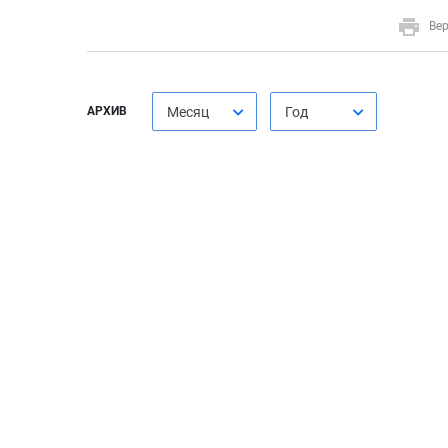
Вер
АРХИВ
Месяц
Год