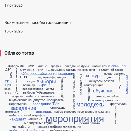
17.07.2026
Возможные способы голосования
15.07.2026
Облако тэгов
семинар
Выборы ЗС
СМИ
анонс
график
заседание Думы
новый созыв
ДЭГ
голосование
Обучение
ТИК
заседание комиссии
областной закон
День голосования
Общероссийское голосование
представитель
КРС
конкурс
заседание тик
ППЗ
подготовка
досрочное голосование
совещание
видеоконференция
уик
выборы
УИК
конкурсы
резерв
акции
день тишины
икро
ЦИК
вебинар
конференция
дума
закон
видеосеминар
месячник
обучение
выборы Губернатора
игра
встреча с избирателями
отчет
памяти достойны
выдвижение кандидатов
избиратели
прием документов
молодежь
заседание ТИК
жеребьевка
фестиваль
заседание
кандидаты
численность
инвалиды
интервью
набор в резерв
посвящение в казачата
мероприятия
избирательный марафон
кандидат
комиссия
молодежные клубы
режим работы
круглый стол
общероссийское голосование
мобильный избиратель
рабочая группа