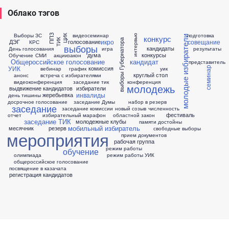
Облако тэгов
Выборы ЗС
видеосеминар
подготовка
ППЗ
интервью
ЦИК
конкурс
молодые избиратели
ТИК
выборы Губернатора
икро
совещание
ДЭГ
голосование
КРС
выборы
кандидаты
День голосования
игра
результаты
дума
конкурсы
Обучение
СМИ
акции
закон
Общероссийское голосование
кандидат
представитель
УИК
комиссия
вебинар
график
уик
семинар
круглый стол
анонс
встреча с избирателями
видеоконференция
заседание тик
конференция
молодежь
выдвижение кандидатов
избиратели
инвалиды
жеребьевка
день тишины
досрочное голосование
заседание Думы
набор в резерв
заседание
заседание комиссии
новый созыв
численность
фестиваль
отчет
избирательный марафон
областной закон
заседание ТИК
молодежные клубы
памяти достойны
мобильный избиратель
месячник
резерв
свободные выборы
мероприятия
прием документов
рабочая группа
режим работы
обучение
олимпиада
режим работы УИК
общероссийское голосование
посвящение в казачата
регистрация кандидатов