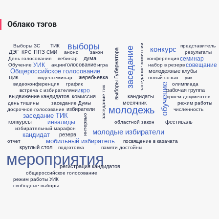
Облако тэгов
выборы
Выборы ЗС
ТИК
представитель
заседание комиссии
конкурс
заседание
выборы Губернатора
ДЭГ
ППЗ
КРС
СМИ
анонс
закон
результаты
семинар
дума
День голосования
вебинар
конференция
УИК
совещание
голосование
Обучение
акции
игра
набор в резерв
Общероссийское голосование
молодежные клубы
жеребьевка
ЦИК
видеосеминар
новый созыв
уик
видеоконференция
график
олимпиада
обучение
заседание тик
икро
рабочая группа
встреча с избирателями
выдвижение кандидатов
комиссия
кандидаты
прием документов
месячник
день тишины
заседание Думы
режим работы
молодежь
избиратели
досрочное голосование
численность
заседание ТИК
интервью
инвалиды
конкурсы
фестиваль
областной закон
избирательный марафон
молодые избиратели
кандидат
резерв
мобильный избиратель
отчет
посвящение в казачата
круглый стол
подготовка
памяти достойны
мероприятия
регистрация кандидатов
общероссийское голосование
режим работы УИК
свободные выборы