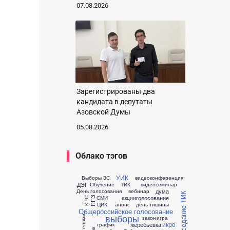
07.08.2026
Зарегистрированы два
кандидата в депутаты
Азовской Думы
05.08.2026
Облако тэгов
УИК
Выборы ЗС
видеоконференция
ДЭГ
Обучение
ТИК
видеосеминар
дума
День голосования
вебинар
заседание ТИК
голосование
СМИ
акции
ППЗ
КРС
ЦИК
анонс
день тишины
Общероссийское голосование
выборы
закон
игра
икро
жеребьевка
график