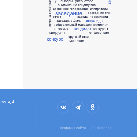
встреча с избирателями
уик
выборы Губернатора
выдвижение кандидатов
избиратели
досрочное голосование
заседание
заседание тик
отчет
заседание комиссии
инвалиды
заседание Думы
комиссия
избирательный марафон
кандидат
конкурсы
интервью
кандидаты
конференция
круглый стол
конкурс
месячник
ская, 4
Создание сайта —
IT Enterprise