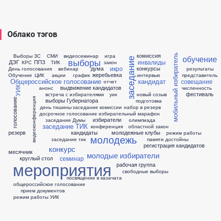
Облако тэгов
комиссия
Выборы ЗС
СМИ
видеосеминар
игра
мобильный избиратель
обучение
заседание
выборы
инвалиды
ДЭГ
ППЗ
КРС
ТИК
закон
икро
дума
конкурсы
День голосования
вебинар
результаты
жеребьевка
Обучение
ЦИК
акции
график
интервью
представитель
Общероссийское голосование
кандидат
совещание
отчет
выдвижение кандидатов
анонс
численность
УИК
фестиваль
встреча с избирателями
уик
новый созыв
видеоконференция
выборы Губернатора
голосование
подготовка
день тишины
заседание комиссии
набор в резерв
досрочное голосование
избирательный марафон
избиратели
заседание Думы
олимпиада
заседание ТИК
конференция
областной закон
резерв
кандидаты
молодежные клубы
режим работы
молодежь
заседание тик
памяти достойны
регистрация кандидатов
конкурс
месячник
молодые избиратели
семинар
круглый стол
мероприятия
рабочая группа
свободные выборы
посвящение в казачата
общероссийское голосование
прием документов
режим работы УИК