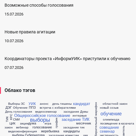
Возможные способы голосования
15.07.2026
Новые правила агитации
10.07.2026
Координаторы проекта «ИнформУИК» приступили к обучению
07.07.2026
Облако тэгов
кандидат
УИК
Выборы ЗС
анонс
день тишины
областной закон
избирательный марафон
ДЭГ
ППЗ
Обучение
встреча с избирателями
новый созыв
День голосования
видеосеминар
заседание Думы
обучение
Общероссийское голосование
интервью
КРС
выборы
ТИК
заседание ТИК
СМИ
олимпиада
график
дума
месячник
ЦИК
акции
игра
посвящение в казачата
совещание
голосование
закон
вебинар
заседание тик
семинар
жеребьевка
кандидаты
видеоконференция
выборы Губернатора
заседание комиссии
уик
численность