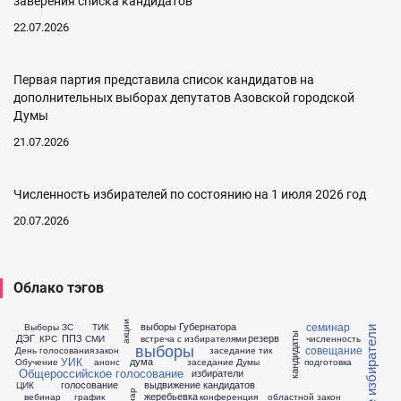
заверения списка кандидатов
22.07.2026
Первая партия представила список кандидатов на
дополнительных выборах депутатов Азовской городской
Думы
21.07.2026
Численность избирателей по состоянию на 1 июля 2026 год
20.07.2026
Облако тэгов
семинар
акции
выборы Губернатора
Выборы ЗС
ТИК
молодые избиратели
кандидаты
ДЭГ
ППЗ
резерв
КРС
СМИ
встреча с избирателями
численность
выборы
совещание
День голосования
закон
заседание тик
УИК
дума
Обучение
анонс
заседание Думы
подготовка
Общероссийское голосование
избиратели
голосование
выдвижение кандидатов
ЦИК
жеребьевка
вебинар
график
конференция
областной закон