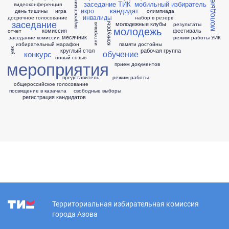
видеосеминар
заседание ТИК
мобильный избиратель
видеоконференция
кандидат
икро
день тишины
игра
олимпиада
инвалиды
досрочное голосование
набор в резерв
заседание
молодежные клубы
результаты
конкурсы
интервью
молодежь
комиссия
фестиваль
отчет
месячник
заседание комиссии
режим работы УИК
избирательный марафон
памяти достойны
уик
круглый стол
рабочая группа
обучение
конкурс
новый созыв
мероприятия
прием документов
представитель
режим работы
общероссийское голосование
посвящение в казачата
свободные выборы
регистрация кандидатов
Территориальная избирательная комиссия
города Азова