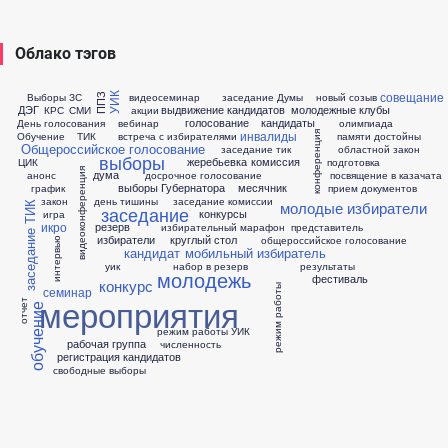
Облако тэгов
совещание
Выборы ЗС
видеосеминар
заседание Думы
новый созыв
УИК
ППЗ
ДЭГ
выдвижение кандидатов
молодежные клубы
КРС
СМИ
акции
голосование
кандидаты
День голосования
вебинар
олимпиада
инвалиды
конференция
Обучение
ТИК
встреча с избирателями
памяти достойны
Общероссийское голосование
заседание тик
областной закон
выборы
жеребьевка
комиссия
ЦИК
подготовка
видеоконференция
дума
анонс
досрочное голосование
посвящение в казачата
выборы Губернатора
месячник
график
прием документов
закон
день тишины
заседание комиссии
молодые избиратели
заседание ТИК
заседание
конкурсы
игра
икро
резерв
избирательный марафон
представитель
избиратели
круглый стол
общероссийское голосование
интервью
кандидат
мобильный избиратель
уик
набор в резерв
результаты
молодежь
фестиваль
конкурс
режим работы
семинар
мероприятия
отчет
обучение
режим работы УИК
рабочая группа
численность
регистрация кандидатов
свободные выборы