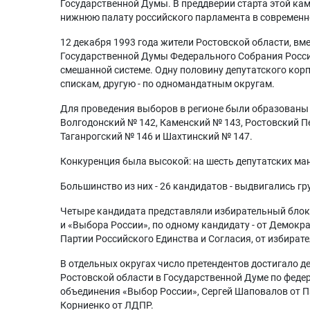
Государственной Думы. В преддверии старта этой ка
нижнюю палату российского парламента в современн
12 декабря 1993 года жители Ростовской области, вме
Государственной Думы Федерального Собрания Росси
смешанной системе. Одну половину депутатского кор
спискам, другую - по одномандатным округам.
Для проведения выборов в регионе были образованы
Волгодонский № 142, Каменский № 143, Ростовский П
Таганрогский № 146 и Шахтинский № 147.
Конкуренция была высокой: на шесть депутатских ма
Большинство из них - 26 кандидатов - выдвигались г
Четыре кандидата представляли избирательный блок 
и «Выбора России», по одному кандидату - от Демокр
Партии Российского Единства и Согласия, от избират
В отдельных округах число претендентов достигало д
Ростовской области в Государственной Думе по федер
объединения «Выбор России», Сергей Шаповалов от П
Корниенко от ЛДПР.