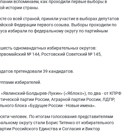
мпании вспоминаем, как проходили первые выборы в
ой истории страны.
сте со всей страной, приняли участие в выборах депутатов
йской Федерации первого созыва. Выборы проходили по
пуса избирали по федеральному округу по партийным
 шесть одномандатных избирательных округов:
ервомайский № 144, Ростовский Советский № 145,
ндатов претендовали 39 кандидатов.
руппами избирателей.
«Явлинский-Болдырев-Лукин» («Яблоко»), по два - от КПРФ
атической партии России, Аграрной партии России, ЛДПР,
ельного блока «Будущее России - Новые имена».
есяти человек. По итогам голосования представителями
альному округу стали Борис Титенко от избирательного
артии Российского Единства и Согласия и Виктор