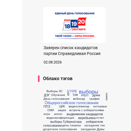
Заверен список кандидатов
партии Справедливая Россия
02.08.2026
Облако тэгов
выборы
УИК
Выборы ЗС
КРС
икро
ДЭГ
дума
закон
Обучение
ТИК
День голосования
вебинар
график
Общероссийское голосование
ППЗ
ЦИК
видеосеминар
интервью
СМИ
акции
встреча с избирателями
выдвижение кандидатов
игра
анонс
жеребьевка
видеоконференция
отчет
выборы Губернатора
избиратели
голосование
день тишины
заседание тик
досрочное голосование
заседание Думы