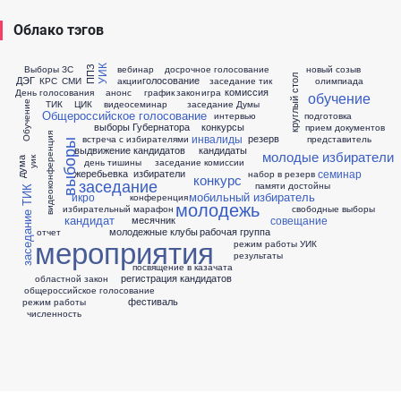
Облако тэгов
Выборы ЗС
вебинар
досрочное голосование
новый созыв
УИК
ППЗ
круглый стол
ДЭГ
голосование
КРС
СМИ
акции
заседание тик
олимпиада
комиссия
День голосования
анонс
график
закон
игра
обучение
ТИК
ЦИК
видеосеминар
заседание Думы
Обучение
Общероссийское голосование
интервью
подготовка
выборы Губернатора
конкурсы
прием документов
видеоконференция
инвалиды
резерв
встреча с избирателями
представитель
выборы
выдвижение кандидатов
кандидаты
молодые избиратели
уик
дума
день тишины
заседание комиссии
семинар
жеребьевка
избиратели
набор в резерв
конкурс
заседание
памяти достойны
заседание ТИК
мобильный избиратель
икро
конференция
молодежь
избирательный марафон
свободные выборы
кандидат
совещание
месячник
молодежные клубы
рабочая группа
отчет
мероприятия
режим работы УИК
результаты
посвящение в казачата
регистрация кандидатов
областной закон
общероссийское голосование
фестиваль
режим работы
численность