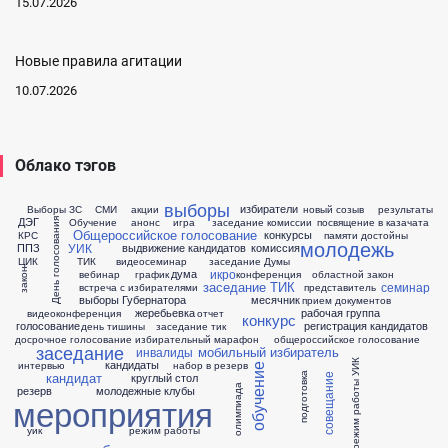
15.07.2026
Новые правила агитации
10.07.2026
Облако тэгов
выборы
избиратели
Выборы ЗС
СМИ
акции
новый созыв
результаты
ДЭГ
Обучение
анонс
игра
заседание комиссии
посвящение в казачата
День голосования
Общероссийское голосование
конкурсы
КРС
памяти достойны
молодежь
УИК
ППЗ
выдвижение кандидатов
комиссия
ЦИК
ТИК
видеосеминар
заседание Думы
икро
дума
закон
вебинар
график
конференция
областной закон
заседание ТИК
семинар
встреча с избирателями
представитель
выборы Губернатора
месячник
прием документов
жеребьевка
рабочая группа
видеоконференция
отчет
конкурс
голосование
регистрация кандидатов
день тишины
заседание тик
досрочное голосование
избирательный марафон
общероссийское голосование
заседание
мобильный избиратель
инвалиды
режим работы УИК
кандидаты
интервью
набор в резерв
обучение
кандидат
круглый стол
подготовка
совещание
олимпиада
резерв
молодежные клубы
мероприятия
уик
режим работы