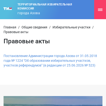
ТЕРРИТОРИАЛЬНАЯ ИЗБИРАТЕЛЬНАЯ
КОМИССИЯ
города Азова
Главная
/
Общие сведения
/
Избирательные участки
/
Правовые акты
Правовые акты
Постановление Администрации города Азова от 31.05.2018
года № 1224 "Об образовании избирательных участков,
участков референдумов" (в редакции от 25.06.2026 № 523)