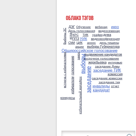
ОБЛАКО ТЭГОВ
икро
ДЭГ
Обучение
вебинар
Выборы ЗС
День голосования
видеосеминар
дума
КРС
ТИК
график
игра
УИК
ППЗ
видеоконференция
СМИ
ЦИК
анонс
день тишины
выборы Губернатора
акции
Общероссийское голосование
встреча с избирателями
выдвижение кандидатов
закон
выборы
голосование
досрочное голосование
жеребьевка
интервью
заседание Думы
заседание
заседание ТИК
комиссия
заседание комиссии
избирательный марафон
избиратели
заседание тик
инвалиды
отчет
кандидат
конкурсы