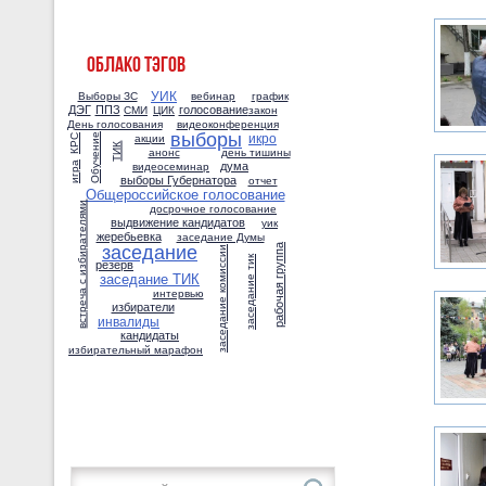
ОБЛАКО ТЭГОВ
УИК
Выборы ЗС
вебинар
график
ДЭГ
ППЗ
голосование
СМИ
ЦИК
закон
День голосования
видеоконференция
выборы
икро
акции
Обучение
КРС
ТИК
анонс
день тишины
дума
видеосеминар
игра
выборы Губернатора
отчет
Общероссийское голосование
встреча с избирателями
досрочное голосование
выдвижение кандидатов
уик
жеребьевка
заседание Думы
заседание
рабочая группа
заседание комиссии
заседание тик
резерв
заседание ТИК
интервью
избиратели
инвалиды
кандидаты
избирательный марафон