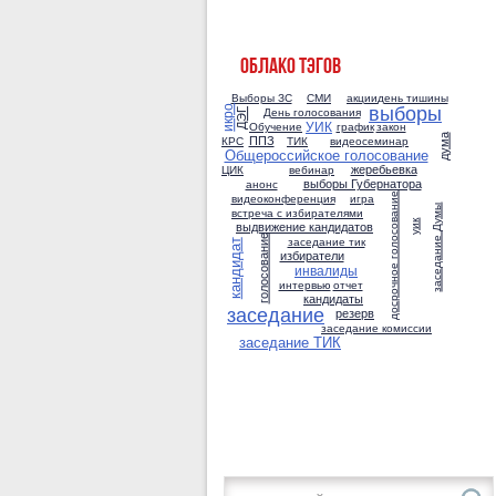
ОБЛАКО ТЭГОВ
Выборы ЗС
СМИ
акции
день тишины
выборы
икро
День голосования
ДЭГ
УИК
Обучение
график
закон
ППЗ
дума
КРС
ТИК
видеосеминар
Общероссийское голосование
жеребьевка
ЦИК
вебинар
выборы Губернатора
анонс
досрочное голосование
видеоконференция
игра
заседание Думы
встреча с избирателями
уик
выдвижение кандидатов
голосование
заседание тик
кандидат
избиратели
инвалиды
интервью
отчет
кандидаты
заседание
резерв
заседание комиссии
заседание ТИК