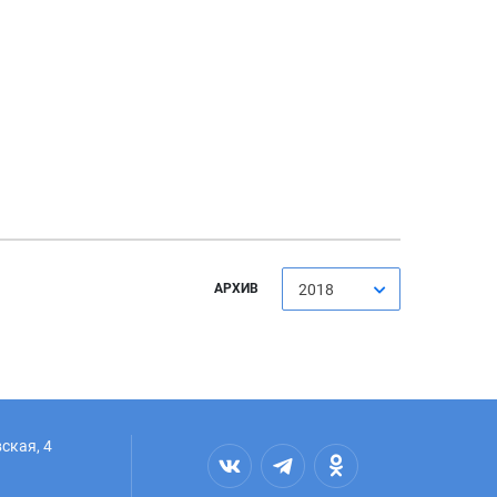
АРХИВ
2018
ская, 4