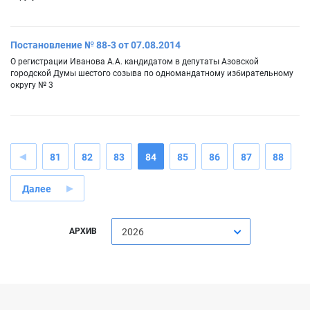
Постановление № 88-3 от 07.08.2014
О регистрации Иванова А.А. кандидатом в депутаты Азовской
городской Думы шестого созыва по одномандатному избирательному
округу № 3
81
82
83
84
85
86
87
88
Далее
АРХИВ
2026