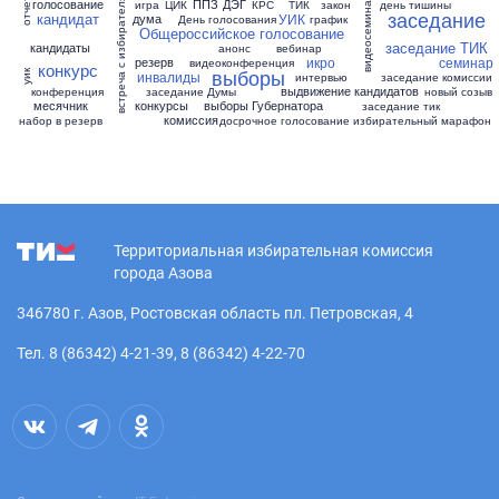
встреча с избирателями
видеосеминар
голосование
ППЗ
ДЭГ
отчет
игра
ЦИК
КРС
ТИК
закон
день тишины
заседание
кандидат
УИК
дума
День голосования
график
Общероссийское голосование
заседание ТИК
кандидаты
анонс
вебинар
икро
семинар
резерв
видеоконференция
конкурс
выборы
инвалиды
уик
интервью
заседание комиссии
выдвижение кандидатов
конференция
заседание Думы
новый созыв
месячник
конкурсы
выборы Губернатора
заседание тик
комиссия
набор в резерв
досрочное голосование
избирательный марафон
Территориальная избирательная комиссия
города Азова
346780 г. Азов, Ростовская область пл. Петровская, 4
Тел. 8 (86342) 4-21-39, 8 (86342) 4-22-70