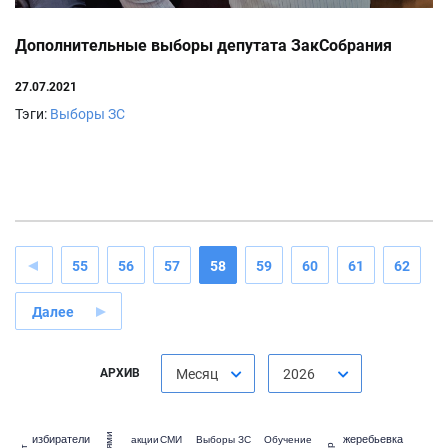
Дополнительные выборы депутата ЗакСобрания
27.07.2021
Тэги:
Выборы ЗС
55
56
57
58
59
60
61
62
Далее
АРХИВ
Месяц
2026
избиратели
жеребьевка
акции
СМИ
Выборы ЗС
Обучение