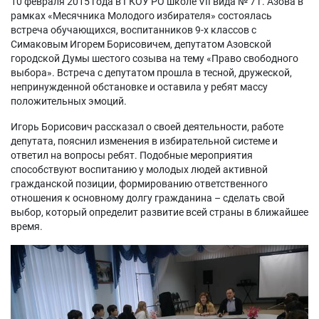
10 февраля 2015 года в ГКОУ РО школе VII вида № 7 г. Азова в
рамках «Месячника Молодого избирателя» состоялась
встреча обучающихся, воспитанников 9-х классов с
Симаковым Игорем Борисовичем, депутатом Азовской
городской Думы шестого созыва на тему «Право свободного
выбора». Встреча с депутатом прошла в тесной, дружеской,
непринужденной обстановке и оставила у ребят массу
положительных эмоций.
Игорь Борисович рассказал о своей деятельности, работе
депутата, пояснил изменения в избирательной системе и
ответил на вопросы ребят. Подобные мероприятия
способствуют воспитанию у молодых людей активной
гражданской позиции, формированию ответственного
отношения к основному долгу гражданина – сделать свой
выбор, который определит развитие всей страны в ближайшее
время.