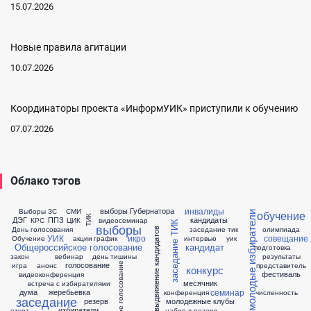
15.07.2026
Новые правила агитации
10.07.2026
Координаторы проекта «ИнформУИК» приступили к обучению
07.07.2026
Облако тэгов
инвалиды
выборы Губернатора
Выборы ЗС
СМИ
обучение
молодые избиратели
ТИК
ДЭГ
ППЗ
кандидаты
КРС
ЦИК
видеосеминар
заседание ТИК
выборы
День голосования
заседание тик
олимпиада
выдвижение кандидатов
УИК
икро
совещание
Обучение
акции
график
интервью
уик
Общероссийское голосование
кандидат
подготовка
закон
вебинар
день тишины
результаты
голосование
досрочное голосование
игра
анонс
представитель
конкурс
фестиваль
видеоконференция
месячник
встреча с избирателями
семинар
дума
жеребьевка
конференция
численность
заседание
резерв
молодежные клубы
избиратели
отчет
набор в резерв