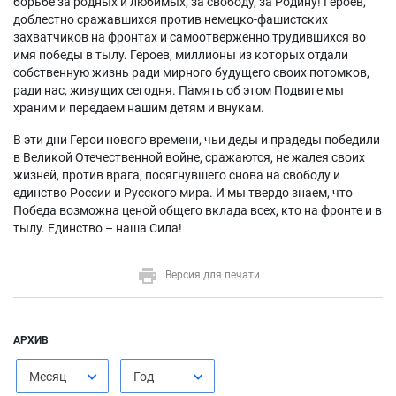
борьбе за родных и любимых, за свободу, за Родину! Героев,
доблестно сражавшихся против немецко-фашистских
захватчиков на фронтах и самоотверженно трудившихся во
имя победы в тылу. Героев, миллионы из которых отдали
собственную жизнь ради мирного будущего своих потомков,
ради нас, живущих сегодня. Память об этом Подвиге мы
храним и передаем нашим детям и внукам.
В эти дни Герои нового времени, чьи деды и прадеды победили
в Великой Отечественной войне, сражаются, не жалея своих
жизней, против врага, посягнувшего снова на свободу и
единство России и Русского мира. И мы твердо знаем, что
Победа возможна ценой общего вклада всех, кто на фронте и в
тылу. Единство – наша Сила!
Версия для печати
АРХИВ
Месяц
Год