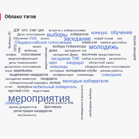
Облако тэгов
ДЭГ
КРС
СМИ
ЦИК
встреча с избирателями
обучение
конкурс
выборы
Выборы ЗС
избиратели
День голосования
заседание
УИК
рабочая группа
Обучение
анонс
новый созыв
уик
Общероссийское голосование
комиссия
памяти достойны
молодежь
выборы Губернатора
акции
ППЗ
ТИК
видеосеминар
дума
вебинар
заседание тик
голосование
месячник
график
заседание Думы
представитель
заседание ТИК
видеоконференция
набор в резерв
результаты
кандидат
икро
день тишины
закон
областной закон
инвалиды
досрочное голосование
общероссийское голосование
жеребьевка
молодежные клубы
игра
интервью
режим работы
совещание
выдвижение кандидатов
конференция
олимпиада
кандидаты
заседание комиссии
молодые избиратели
резерв
избирательный марафон
мобильный избиратель
конкурсы
отчет
посвящение в казачата
свободные выборы
круглый стол
подготовка
мероприятия
семинар
режим работы УИК
фестиваль
прием документов
регистрация кандидатов
численность