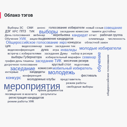
Облако тэгов
совещание
голосование
избиратели
Выборы ЗС
СМИ
анонс
новый созыв
выборы
ДЭГ
ППЗ
КРС
ТИК
заседание комиссии
памяти достойны
кандидат
жеребьевка
рабочая группа
День голосования
вебинар
отчет
УИК
выдвижение кандидатов
Обучение
акции
олимпиада
численность
Общероссийское голосование
икро
конкурсы
областной закон
ЦИК
видеосеминар
закон
заседание тик
молодые избиратели
инвалиды
дума
видеоконференция
игра
встреча с избирателями
заседание Думы
набор в резерв
обучение
общероссийское голосование
семинар
выборы Губернатора
избирательный марафон
заседание ТИК
месячник
резерв
график
день тишины
круглый стол
досрочное голосование
подготовка
заседание
мобильный избиратель
комиссия
молодежь
кандидаты
интервью
фестиваль
конференция
конкурс
молодежные клубы
представитель
мероприятия
режим работы
свободные выборы
уик
прием документов
посвящение в казачата
результаты
регистрация кандидатов
режим работы УИК