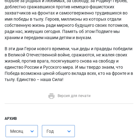
борьбе за родных и любимых, за свободу, за Родину! Героев,
доблестно сражавшихся против немецко-фашистских
захватчиков на фронтах и самоотверженно трудившихся во
имя победы в тылу. Героев, миллионы из которых отдали
собственную жизнь ради мирного будущего своих потомков,
ради нас, живущих сегодня. Память об этом Подвиге мы
храним и передаем нашим детям и внукам.
В эти дни Герои нового времени, чьи деды и прадеды победили
в Великой Отечественной войне, сражаются, не жалея своих
жизней, против врага, посягнувшего снова на свободу и
единство России и Русского мира. И мы твердо знаем, что
Победа возможна ценой общего вклада всех, кто на фронте и в
тылу. Единство – наша Сила!
Версия для печати
АРХИВ
Месяц
Год