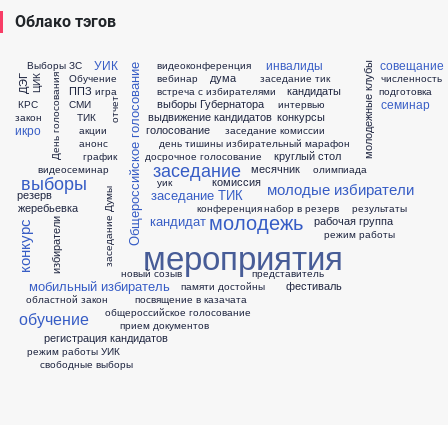
Облако тэгов
УИК
инвалиды
совещание
Выборы ЗС
видеоконференция
молодежные клубы
Общероссийское голосование
дума
Обучение
вебинар
заседание тик
численность
День голосования
ДЭГ
ЦИК
ППЗ
кандидаты
игра
встреча с избирателями
подготовка
семинар
выборы Губернатора
отчет
КРС
СМИ
интервью
выдвижение кандидатов
конкурсы
закон
ТИК
икро
голосование
акции
заседание комиссии
анонс
день тишины
избирательный марафон
круглый стол
график
досрочное голосование
заседание
месячник
видеосеминар
олимпиада
выборы
комиссия
уик
молодые избиратели
заседание ТИК
заседание Думы
резерв
жеребьевка
конференция
набор в резерв
результаты
молодежь
кандидат
рабочая группа
избиратели
конкурс
режим работы
мероприятия
новый созыв
представитель
мобильный избиратель
фестиваль
памяти достойны
областной закон
посвящение в казачата
общероссийское голосование
обучение
прием документов
регистрация кандидатов
режим работы УИК
свободные выборы