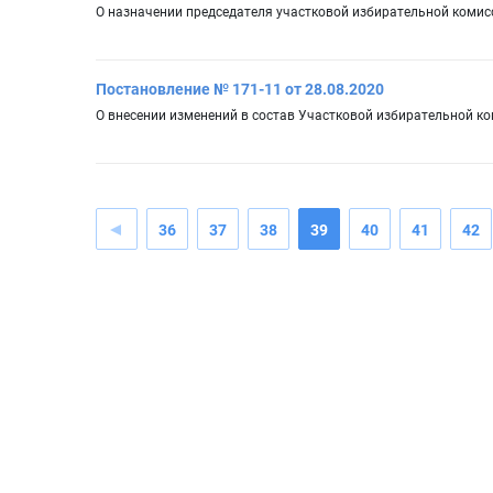
О назначении председателя участковой избирательной комис
Постановление № 171-11 от 28.08.2020
О внесении изменений в состав Участковой избирательной к
36
37
38
39
40
41
42