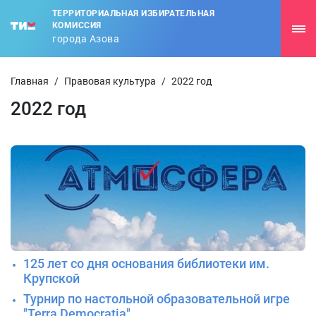
ТЕРРИТОРИАЛЬНАЯ ИЗБИРАТЕЛЬНАЯ
КОМИССИЯ
города Азова
Главная
/
Правовая культура
/
2022 год
2022 год
125 лет со дня основания библиотеки им.
Крупской
Турнир по настольной образовательной игре
"Terra Democratia"