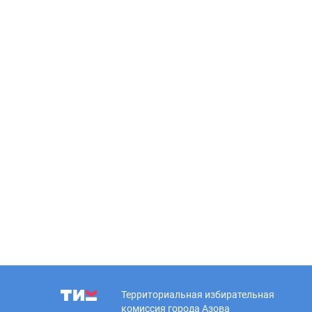
Территориальная избирательная
комиссия города Азова